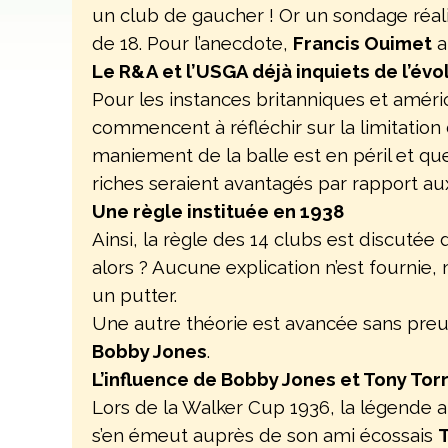
un club de gaucher ! Or un sondage réali
de 18. Pour l’anecdote,
Francis Ouimet
a
Le R&A et l’USGA déjà inquiets de l’évo
Pour les instances britanniques et améric
commencent à réfléchir sur la limitatio
maniement de la balle est en péril et que 
riches seraient avantagés par rapport aux
Une règle instituée en 1938
Ainsi, la règle des 14 clubs est discutée 
alors ? Aucune explication n’est fournie,
un putter.
Une autre théorie est avancée sans preuve
Bobby Jones
.
L’influence de Bobby Jones et Tony Tor
Lors de la Walker Cup 1936, la légende a
s’en émeut auprès de son ami écossais