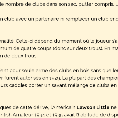
14 le nombre de clubs dans son sac, putter compris. 
un club avec un partenaire ni remplacer un club endo
 pénalité. Celle-ci dépend du moment où le joueur s’a
mum de quatre coups (donc sur deux trous). En matc
m de deux trous.
ent pour seule arme des clubs en bois sans que leu
 furent autorisés en 1929. La plupart des champio
ir leurs caddies porter un savant mélange de clubs e
ues de cette dérive, l’Américain
Lawson Little
ne 
itish Amateur 1934 et 1935 avait l’habitude de disp