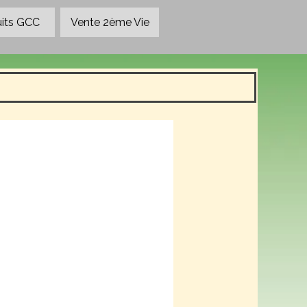
its GCC
▼
Vente 2ème Vie