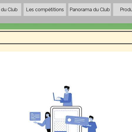
Sauter le menu
du Club
Les compétitions
Panorama du Club
▼
Produ