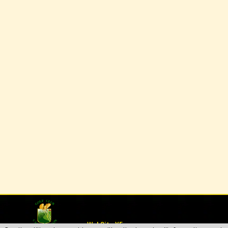
WebSite X5
Créé par 2P2A by