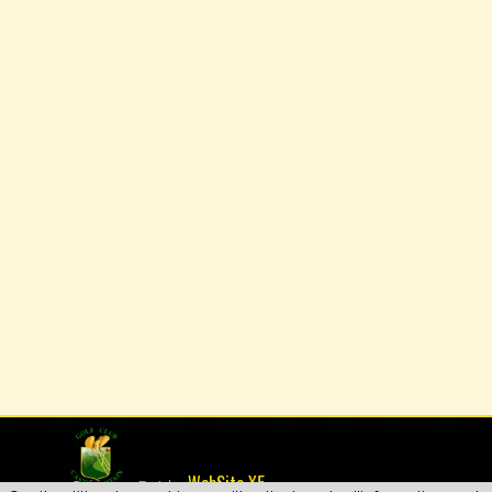
WebSite X5
Créé par 2P2A by