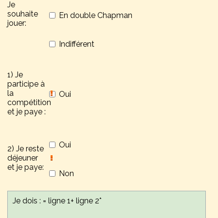
Je
souhaite
En double Chapman
jouer:
Indifférent
1) Je
Cocher la case correspondante à votre choix
participe à
la
Oui
compétition
et je paye :
Cocher la case correspondante à votre choix
Oui
2) Je reste
déjeuner
et je paye:
Non